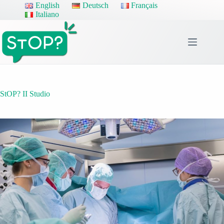
Salta
English
Deutsch
Français
al
Italiano
contenuto
StOP? II Studio