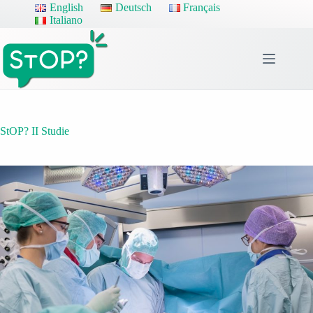
Zum
English
Deutsch
Français
Inhalt
Italiano
springen
StOP? II Studie